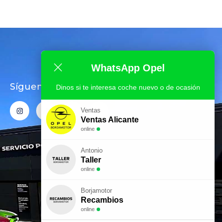
WhatsApp Opel
Síguenos en Redes
Dinos si te interesa coche nuevo o de ocasión
Ventas
Ventas Alicante
online
Antonio
Taller
online
Borjamotor
Recambios
online