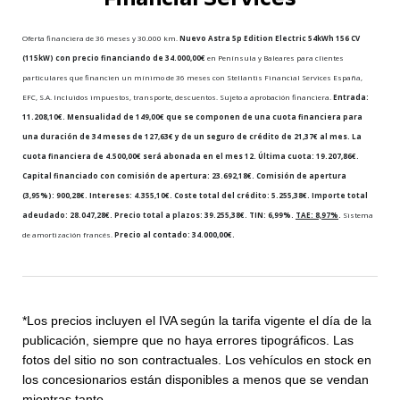
Oferta financiera de 36 meses y 30.000 km.
Nuevo Astra 5p Edition Electric 54kWh 156 CV
(115kW) con precio financiando de 34.000,00€
en Península y Baleares para clientes
particulares que financien un mínimo de 36 meses con Stellantis Financial Services España,
EFC, S.A. Incluidos impuestos, transporte, descuentos. Sujeto a aprobación financiera.
Entrada:
11.208,10€. Mensualidad de 149,00€ que se componen de una cuota financiera para
una duración de 34 meses de 127,63€ y de un seguro de crédito de 21,37€ al mes. La
cuota financiera de 4.500,00€ será abonada en el mes 12. Última cuota: 19.207,86€.
Capital financiado con comisión de apertura: 23.692,18€. Comisión de apertura
(3,95%): 900,28€. Intereses: 4.355,10€. Coste total del crédito: 5.255,38€. Importe total
adeudado: 28.047,28€. Precio total a plazos: 39.255,38€. TIN: 6,99%.
TAE: 8,97%
.
Sistema
de amortización francés.
Precio al contado: 34.000,00€.
*Los precios incluyen el IVA según la tarifa vigente el día de la
publicación, siempre que no haya errores tipográficos. Las
fotos del sitio no son contractuales. Los vehículos en stock en
los concesionarios están disponibles a menos que se vendan
mientras tanto.