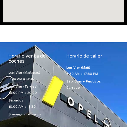
Horario venta de
Horario de taller
coches
Lun-Vier (Mañ)
Lun-Vier (Mañanas)
8:30 AM a 17:30 PM
9:00 AM a 13:30
Sáb. Dom y Festivos
Lun-Vier (Tardes)
Cerrado
16:00 PM a 20:00
Sábados
10:00 AM a 13:30
Domingos cerrados.