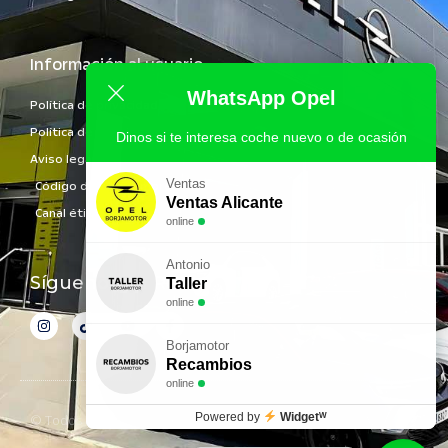
Información al usuario
WhatsApp Opel
Política de privacidad
Política de Cookies
Dinos si te interesa coche nuevo o de ocasión
Aviso legal
Ventas
Código de ética empresarial
Ventas Alicante
Canal ético
online
Antonio
Síguenos en Redes
Taller
online
Borjamotor
Recambios
online
Powered by
Widgetᵂ
© Todos los derechos reservados por BORJAMOTOR, S.A.