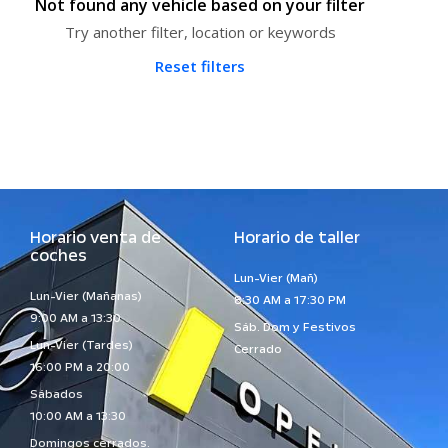
Not found any vehicle based on your filter
Try another filter, location or keywords
Reset filters
Horario venta de
Horario de taller
coches
Lun-Vier (Mañ)
Lun-Vier (Mañanas)
8:30 AM a 17:30 PM
9:00 AM a 13:30
Sáb. Dom y Festivos
Lun-Vier (Tardes)
Cerrado
16:00 PM a 20:00
Sábados
10:00 AM a 13:30
Domingos cerrados.